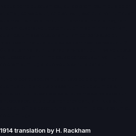
Neque porro quisquam est, qui dolorem ipsum quia dolor
sit amet, consectetur, adipisci velit, sed quia non numquam
eius modi tempora incidunt ut labore et dolore magnam
aliquam quaerat voluptatem. Ut enim ad minima veniam,
quis nostrum exercitationem ullam corporis suscipit
laboriosam, nisi ut aliquid ex ea commodi consequatur?
Quis autem vel eum iure reprehenderit qui in ea voluptate
velit esse quam nihil molestiae consequatur, vel illum qui
dolorem eum fugiat quo voluptas nulla pariatur
At vero eos et accusamus et iusto odio dignissimos
ducimus qui blanditiis praesentium voluptatum deleniti
atque corrupti quos dolores et quas molestias excepturi
sint occaecati cupiditate non provident, similique sunt in
culpa qui officia deserunt mollitia animi, id est laborum et
dolorum fuga.
1914 translation by H. Rackham