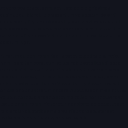
At vero eos et accusamus et iusto odio dignissimos
ducimus qui blanditiis praesentium voluptatum deleniti
atque corrupti quos dolores et quas molestias excepturi
sint occaecati cupiditate non provident, similique sunt in
culpa qui officia deserunt mollitia animi, id est laborum et
dolorum fuga.
Et harum quidem rerum facilis est et expedita distinctio.
Nam libero tempore, cum soluta nobis est eligendi optio
cumque nihil impedit quo minus id quod maxime placeat
facere possimus, omnis voluptas assumenda est, omnis
dolor repellendus. Temporibus autem quibusdam et aut
officiis debitis aut rerum necessitatibus saepe eveniet ut et
voluptates repudiandae sint et molestiae non recusandae.
Itaque earum rerum hic tenetur a sapiente delectus, ut aut
reiciendis voluptatibus maiores alias consequatur aut
perferendis doloribus asperiores repellat.