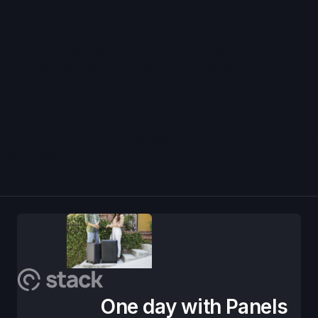
molestiae consequatur, vel illum qui dolorem eum fugiat
quo voluptas.
Et harum quidem rerum facilis est et expedita distinctio.
Nam libero tempore, cum soluta nobis est eligendi optio
cumque nihil impedit quo minus id quod maxime placeat
facere possimus, omnis voluptas assumenda est, omnis
dolor repellendus. Temporibus autem quibusdam et aut
officiis debitis aut rerum necessitatibus saepe eveniet ut et
voluptates.
One day with Panels