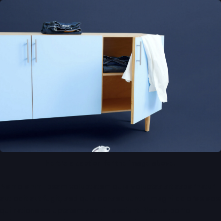
Here’s a caption for the image above.
Nemo enim ipsam voluptatem quia voluptas sit aspernatur
aut odit aut fugit, sed quia consequuntur magni dolores eos
qui ratione voluptatem sequi nesciunt. Neque porro