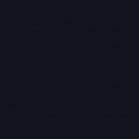
quisquam est, qui dolorem ipsum quia dolor sit amet,
consectetur, adipisci velit, sed quia non numquam eius
modi tempora incidunt ut labore et dolore magnam aliquam
quaerat voluptatem. Ut enim ad minima veniam, quis
nostrum exercitationem ullam corporis suscipit laboriosam,
nisi ut aliquid ex ea commodi consequatur? Quis autem vel
eum iure reprehenderit qui in ea voluptate velit esse quam
nihil molestiae consequatur, vel illum qui dolorem eum
fugiat quo voluptas.
Ipsam voluptatem quia voluptas sit aspernatur aut odit
aut fugit, sed quia consequuntur magni dolores eos.
Aspernatur aut odit aut fugit, sed quia consequuntur
magni dolores.
Ut enim ad minima veniam, quis nostrum exercitationem
ullam corporis suscipit.
Dolores et quas molestias excepturi sint occaecati