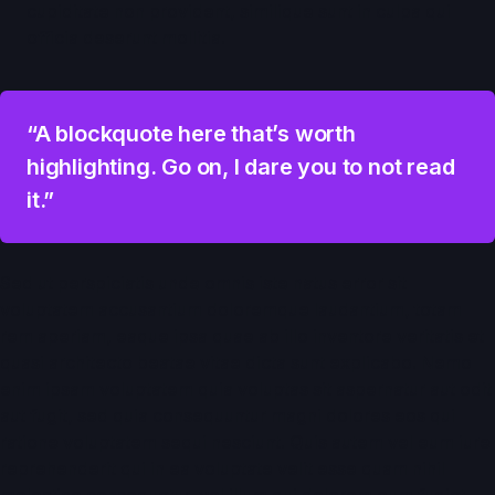
cupiditate non provident, similique sunt in culpa qui
officia deserunt mollitia.
“A blockquote here that’s worth
highlighting. Go on, I dare you to not read
it.”
Sed ut perspiciatis unde omnis iste natus error sit
voluptatem accusantium doloremque laudantium, totam
rem aperiam, eaque ipsa quae ab illo inventore veritatis et
quasi architecto beatae vitae dicta sunt explicabo. Nemo
enim ipsam voluptatem quia voluptas sit aspernatur aut odit
aut fugit, sed quia consequuntur magni dolores eos qui
ratione voluptatem sequi nesciunt. Quis autem vel eum iure
reprehenderit qui in ea voluptate velit esse quam nihil