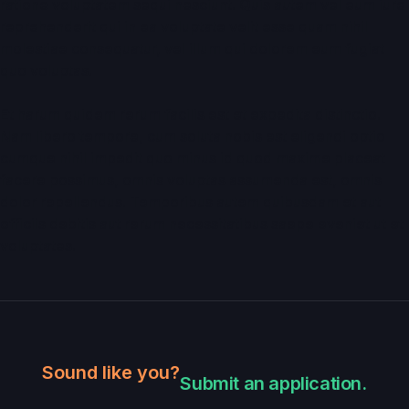
ratione voluptatem sequi nesciunt. Quis autem vel eum iure
reprehenderit qui in ea voluptate velit esse quam nihil
molestiae consequatur, vel illum qui dolorem eum fugiat
quo voluptas.
Et harum quidem rerum facilis est et expedita distinctio.
Nam libero tempore, cum soluta nobis est eligendi optio
cumque nihil impedit quo minus id quod maxime placeat
facere possimus, omnis voluptas assumenda est, omnis
dolor repellendus. Temporibus autem quibusdam et aut
officiis debitis aut rerum necessitatibus saepe eveniet ut et
voluptates.
Sound like you?
Submit an application.