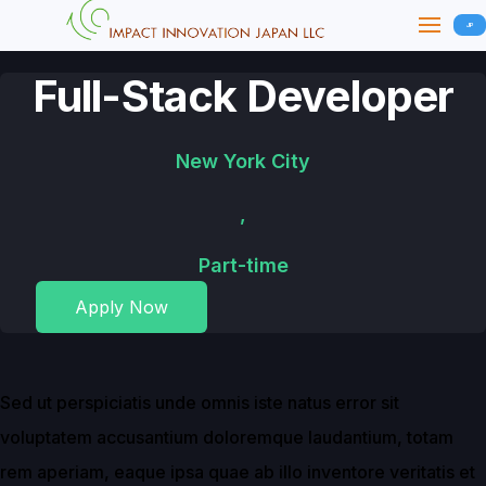
JP
Full-Stack Developer
New York City
,
Part-time
Apply Now
Sed ut perspiciatis unde omnis iste natus error sit
voluptatem accusantium doloremque laudantium, totam
rem aperiam, eaque ipsa quae ab illo inventore veritatis et