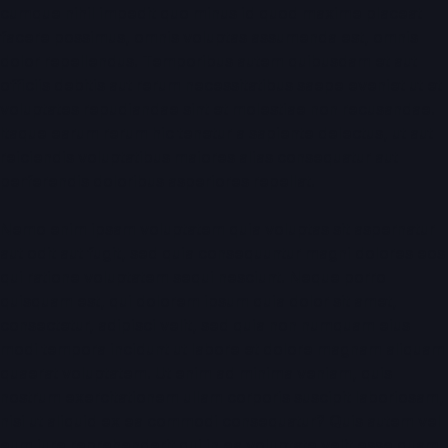
cumque nihil impedit quo minus id quod maxime placeat
facere possimus, omnis voluptas assumenda est, omnis
dolor repellendus. Temporibus autem quibusdam et aut
officiis debitis aut rerum necessitatibus saepe eveniet ut et
voluptates repudiandae sint et molestiae non recusandae.
Itaque earum rerum hic tenetur a sapiente delectus, ut aut
reiciendis voluptatibus maiores alias consequatur aut
perferendis doloribus asperiores repellat.
Nemo enim ipsam voluptatem quia voluptas sit aspernatur
aut odit aut fugit, sed quia consequuntur magni dolores eos
qui ratione voluptatem sequi nesciunt. Neque porro
quisquam est, qui dolorem ipsum quia dolor sit amet,
consectetur, adipisci velit, sed quia non numquam eius
modi tempora incidunt ut labore et dolore magnam aliquam
quaerat voluptatem. Ut enim ad minima veniam, quis
nostrum exercitationem ullam corporis suscipit laboriosam,
nisi ut aliquid ex ea commodi consequatur? Quis autem vel
eum iure reprehenderit qui in ea voluptate velit esse quam