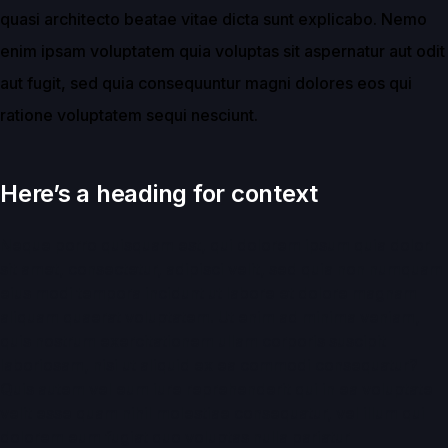
quasi architecto beatae vitae dicta sunt explicabo. Nemo
enim ipsam voluptatem quia voluptas sit aspernatur aut odit
aut fugit, sed quia consequuntur magni dolores eos qui
ratione voluptatem sequi nesciunt.
Here’s a heading for context
Neque porro quisquam est, qui dolorem ipsum quia dolor
sit amet, consectetur, adipisci velit, sed quia non numquam
eius modi tempora incidunt ut labore et dolore magnam
aliquam quaerat voluptatem. Ut enim ad minima veniam,
quis nostrum exercitationem ullam corporis suscipit
laboriosam, nisi ut aliquid ex ea commodi consequatur?
Quis autem vel eum iure reprehenderit qui in ea voluptate
velit esse quam nihil molestiae consequatur, vel illum qui
dolorem eum fugiat quo voluptas nulla pariatur