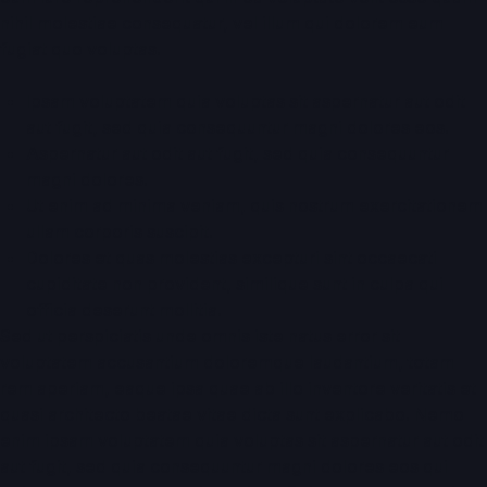
nihil molestiae consequatur, vel illum qui dolorem eum
fugiat quo voluptas.
Ipsam voluptatem quia voluptas sit aspernatur aut odit
aut fugit, sed quia consequuntur magni dolores eos.
Aspernatur aut odit aut fugit, sed quia consequuntur
magni dolores.
Ut enim ad minima veniam, quis nostrum exercitationem
ullam corporis suscipit.
Dolores et quas molestias excepturi sint occaecati
cupiditate non provident, similique sunt in culpa qui
officia deserunt mollitia.
Sed ut perspiciatis unde omnis iste natus error sit
voluptatem accusantium doloremque laudantium, totam
rem aperiam, eaque ipsa quae ab illo inventore veritatis et
quasi architecto beatae vitae dicta sunt explicabo. Nemo
enim ipsam voluptatem quia voluptas sit aspernatur aut odit
aut fugit, sed quia consequuntur magni dolores eos qui