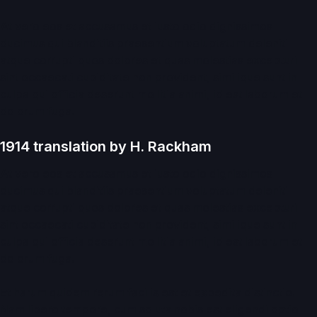
At vero eos et accusamus et iusto odio dignissimos
ducimus qui blanditiis praesentium voluptatum deleniti
atque corrupti quos dolores et quas molestias excepturi
sint occaecati cupiditate non provident, similique sunt in
culpa qui officia deserunt mollitia animi, id est laborum et
dolorum fuga.
1914 translation by H. Rackham
At vero eos et accusamus et iusto odio dignissimos
ducimus qui blanditiis praesentium voluptatum deleniti
atque corrupti quos dolores et quas molestias excepturi
sint occaecati cupiditate non provident, similique sunt in
culpa qui officia deserunt mollitia animi, id est laborum et
dolorum fuga.
Et harum quidem rerum facilis est et expedita distinctio.
Nam libero tempore, cum soluta nobis est eligendi optio