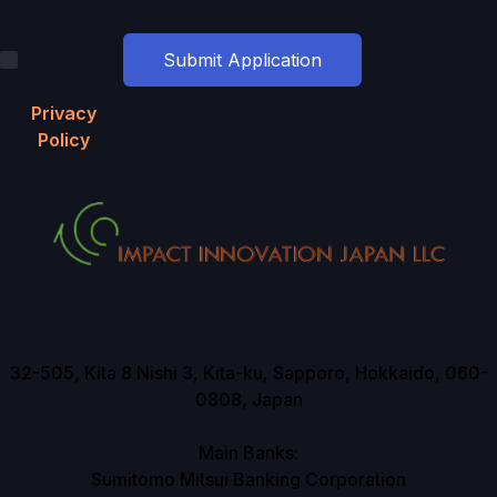
read
and
agree
to the
Privacy
Policy
32-505, Kita 8 Nishi 3, Kita-ku, Sapporo, Hokkaido, 060-
0808, Japan
Main Banks:
Sumitomo Mitsui Banking Corporation